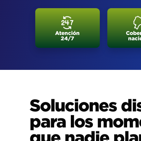
Atención
Cober
24/7
naci
Soluciones d
para los mom
que nadie pl