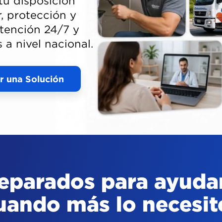
u disposición
r, protección y
tención 24/7 y
a nivel nacional.
r una Solución
eparados para ayuda
uando más lo necesit