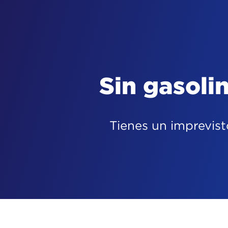
Llanta
pinchada
Tienes un imprevist