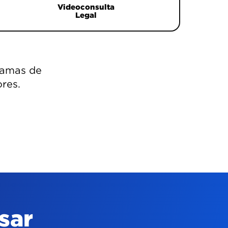
Videoconsulta
Legal
amas de
ores.
sar