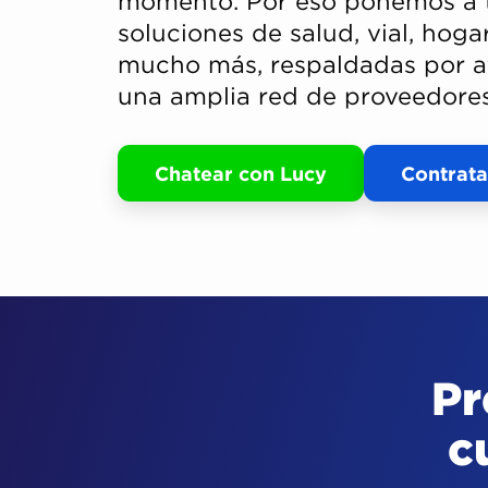
momento. Por eso ponemos a t
soluciones de salud, vial, hoga
mucho más, respaldadas por a
una amplia red de proveedores 
Chatear con Lucy
Contrata
Pr
c