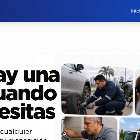
Inic
ay una
cuando
esitas
 cualquier