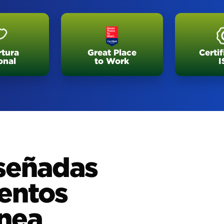
tura
Great Place
Certi
onal
to Work
I
iseñadas
entos
anea