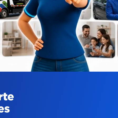
rte
es